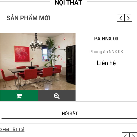
NỘI THẤT
SẢN PHẨM MỚI
PA NNX 03
Phòng ăn NNX 03
Liên hệ
NỔI BẬT
XEM TẤT CẢ