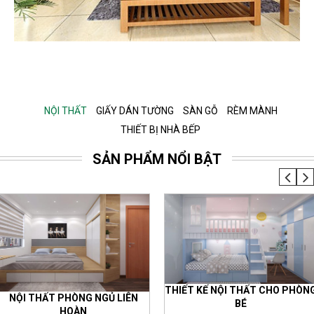
NỘI THẤT
GIẤY DÁN TƯỜNG
SÀN GỖ
RÈM MÀNH
THIẾT BỊ NHÀ BẾP
SẢN PHẨM NỔI BẬT
THIẾT KẾ NỘI THẤT CHO PHÒN
NỘI THẤT PHÒNG NGỦ LIÊN
BÉ
HOÀN