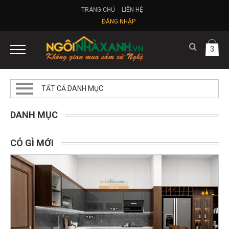
TRANG CHỦ
LIÊN HỆ
ĐĂNG NHẬP
3
TẤT CẢ DANH MỤC
DANH MỤC
CÓ GÌ MỚI