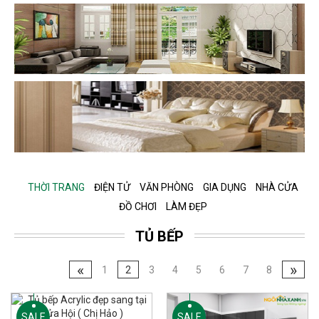
THỜI TRANG
ĐIỆN TỬ
VĂN PHÒNG
GIA DỤNG
NHÀ CỬA
ĐỒ CHƠI
LÀM ĐẸP
TỦ BẾP
«
»
1
2
3
4
5
6
7
8
SALE
SALE