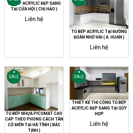
TỦ BẾP ACRYLIC ĐẸP SANG
TẠI CỬA HỘI ( CHỊ HẢO )
Liên hệ
TỦ BẾP ACRYLIC TẠI ĐƯỜNG
ĐOÀN NHỮ HÀI ( A. HUẤN )
Liên hệ
SALE
SALE
THIẾT KẾ THI CÔNG TỦ BẾP
ACRYLIC ĐẸP SANG TẠI QÙY
TỦ BẾP NHỰA PICOMAT CAO
HỢP
CẤP THEO PHONG CÁCH TÂN
Liên hệ
CỔ ĐIỂN TẠI HÀ TĨNH ( BÁC
TỊNH )