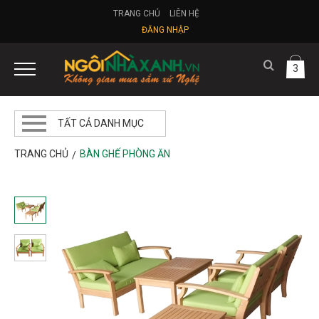
TRANG CHỦ
LIÊN HỆ
ĐĂNG NHẬP
3
TẤT CẢ DANH MỤC
TRANG CHỦ
BÀN GHẾ PHÒNG ĂN