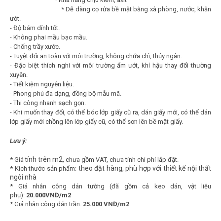
*
Dễ dàng cọ rửa bề mặt bằng xà phòng, nước, khăn
ướt.
- Độ bám dính tốt.
- Không phai mầu bạc mầu.
- Chống trầy xước.
- Tuyệt đối an toàn với môi trường, không chứa chì, thủy ngân.
- Đặc biệt thích nghi với môi trường ẩm ướt, khí hậu thay đổi thường
xuyên.
- Tiết kiệm nguyên liệu.
- Phong phú đa dạng, đồng bộ mẫu mã.
- Thi công nhanh sạch gọn.
- Khi muốn thay đổi, có thể bóc lớp giấy cũ ra, dán giấy mới, có thể dán
lớp giấy mới chồng lên lớp giấy cũ, có thể sơn lên bề mặt giấy.
Lưu ý:
ính trên m2,
* Giá t
chưa gồm VAT, chưa tính chi phí lắp đặt.
theo đặt hàng, phù hợp với thiết kế nội thất
*
Kích thước sản phẩm:
ngôi nhà
*
Giá nhân công dán tường (đã gồm cả keo dán, vật liệu
phụ):
20.000VNĐ/m2
*
Giá nhân công dán trần:
25.000 VNĐ/m2