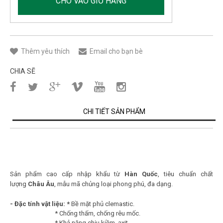
CHO VÀO GIỎ HÀNG
Thêm yêu thích
Email cho bạn bè
CHIA SẼ
CHI TIẾT SẢN PHẨM
Sản phẩm cao cấp nhập khẩu từ
Hàn Quốc
, tiêu chuẩn chất
lượng
Châu Âu
, mẫu mã chủng loại phong phú, đa dạng.
- Đặc tính vật liệu: *
Bề mặt phủ clemastic.
* Chống thấm, chống rêu mốc.
*
Khả năng chịu kiềm, axit